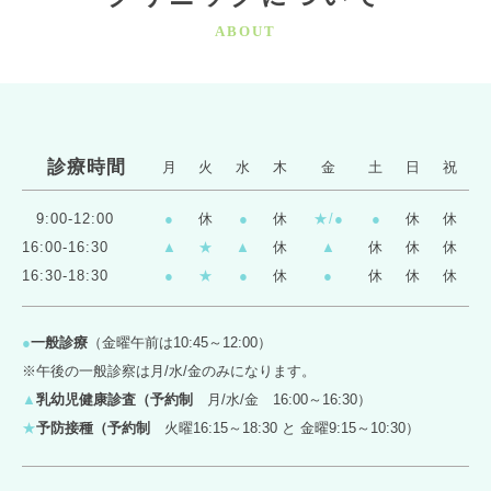
ABOUT
診療時間
月
火
水
木
金
土
日
祝
9:00-12:00
●
休
●
休
★/●
●
休
休
16:00-16:30
▲
★
▲
休
▲
休
休
休
16:30-18:30
●
★
●
休
●
休
休
休
●
一般診療
（金曜午前は10:45～12:00）
※午後の一般診察は月/水/金のみになります。
▲
乳幼児健康診査（予約制
月/水/金 16:00～16:30）
★
予防接種（予約制
火曜16:15～18:30 と 金曜9:15～10:30）