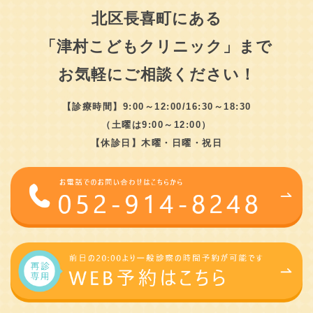
北区長喜町にある
2025.10.14
「津村こどもクリニック」まで
インフルエンザワクチンの予約で、注射からフルミス
お気軽にご相談ください！
ト点鼻液に変更を希望される方は、診療時間中にお電
話下さい。フルミストの特徴についてはここをクリッ
【診療時間】9:00～12:00/16:30～18:30
クして下さい
（土曜は9:00～12:00）
【休診日】木曜・日曜・祝日
2025.10.07
連休明けの10月14日（火）は、【午前中】のみ、臨時
に一般診察を行ないます。