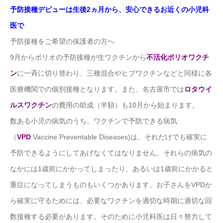
予防接種デビューは生後2ヵ月から、安心できるお近くの小児科
医で
予防接種をご希望の保護者の方へ
9月からポリオの予防接種が生ワクチンから
不活化ポリオワクチ
ン
に一斉に切り替わり、三種混合やヒブワクチンなどと同様に各
医療機関での個別接種となります。また、名古屋市では
ロタウイ
ルスワクチン
の費用の助成（半額）も10月から始まります。
数ある小児の病気のうち、ワクチンで予防できる病気
（
VPD
:Vaccine Preventable Diseases)は、それだけでも確実に
予防できるようにしてあげなくてはなりません。それらの病気の
なかには1歳前にかかってしまったり、あるいは1歳前にかかると
重症になってしまうものもいくつかあります。お子さんをVPDか
ら確実に守るためには、必要なワクチンを適切な時期に適切な回
数接種する必要があります。そのために小児科医は日々努力して