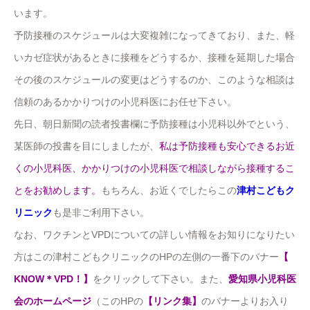
います。
予防接種のスケジュールは大変複雑になってきており、また、軽
いカゼ症状があるときに接種をどうするか、接種を延期した場合
その後のスケジュールの変更はどうするのか、このような相談は
信頼のあるかかりつけの小児科医にお任せ下さい。
先日、朝日新聞の読者投書欄に予防接種は小児科以外でという、
某医師の投書を目にしましたが、
私は予防接種も安心できるお近
くの小児科医、かかりつけの小児科医で相談しながら接種するこ
とをお勧めします。
もちろん、お近くでしたらこの
津村こどもク
リニック
も是非ご利用下さい。
なお、ワクチンとVPDについての詳しい情報をお知りになりたい
方はこの津村こどもクリニックのHPの左側の一番下のバナー
【
KNOW＊VPD！】
をクリックして下さい。また、
愛知県小児科医
会のホームページ
（このHPの
【リンク集】
のバナーよりお入り