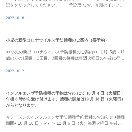
記をクリックしてください。 予診票 なお、今期のインフル
エンザ予防接種の受付は終了しております。
2022.10.18
小児の新型コロナウイルス予防接種のご案内（要予約）
<<小児の新型コロナウイルス予防接種のご案内>> 【1】5歳～11
歳の方の1回目、2回目、3回目の接種は毎週火曜日の午後に行な
っています。12月6日までは16:30からの接種となります。 【2】
1 […]
2022.10.12
インフルエンザ予防接種の予約はWeb にて 10 ⽉ 4 ⽇（⽕曜日）
午後 8 時から受け付けます。接種の開始は10 ⽉ 18 ⽇（⽕曜日）
からとなります。
今シーズンのインフルエンザ予防接種予約受付のお知らせ ●接種
期間● 10 ⽉ 18 ⽇（⽕）〜 12 ⽉ 6 ⽇（⽕）毎週⽕曜⽇ 午後
5:15〜午後 6:15 ●接種料⾦● 1 回 3,500 円（税込み） ●予約受付