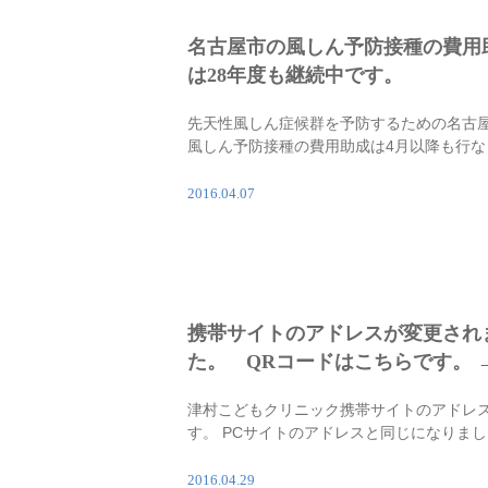
名古屋市の風しん予防接種の費用
は28年度も継続中です。
先天性風しん症候群を予防するための名古
風しん予防接種の費用助成は4月以降も行な
います。 下記のいずれかに該当する名古屋
方で、抗体検査の値が低い場合が対象で
2016.04.07
1） 妊娠を希望する女性 2） 妊娠を希 [
携帯サイトのアドレスが変更され
た。 QRコードはこちらです。 
津村こどもクリニック携帯サイトのアドレ
す。 PCサイトのアドレスと同じになりま
www.tsumurakodomo-clinic.com
2016.04.29