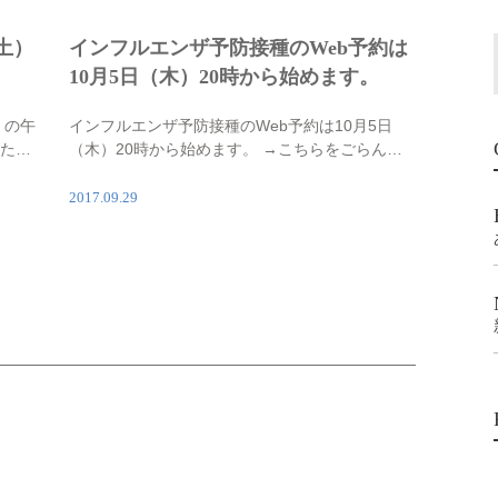
土）
インフルエンザ予防接種のWeb予約は
10月5日（木）20時から始めます。
）の午
インフルエンザ予防接種のWeb予約は10月5日
いたし
（木）20時から始めます。 →こちらをごらん下
平常通
さい。
よろし
2017.09.29